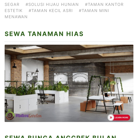
SEGAR
#SOLUSI HIJAU HUNIAN
#TAMAN KANTOR
ESTETIK
#TAMAN KECIL ASRI
#TAMAN MINI
MENAWAN
SEWA TANAMAN HIAS
SEWA BUNGA ANGGREK BULAN