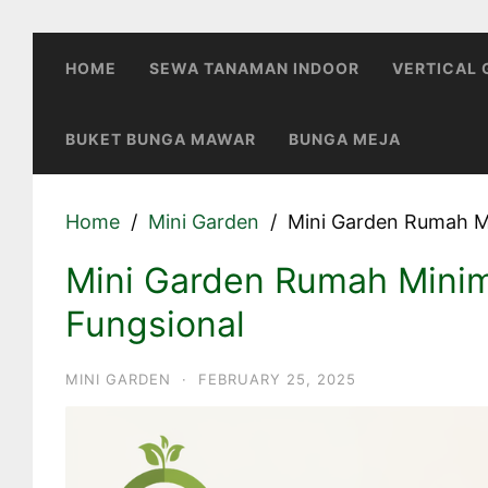
Skip
to
HOME
SEWA TANAMAN INDOOR
VERTICAL
content
BUKET BUNGA MAWAR
BUNGA MEJA
Home
Mini Garden
Mini Garden Rumah Min
Mini Garden Rumah Minima
Fungsional
MINI GARDEN
·
FEBRUARY 25, 2025