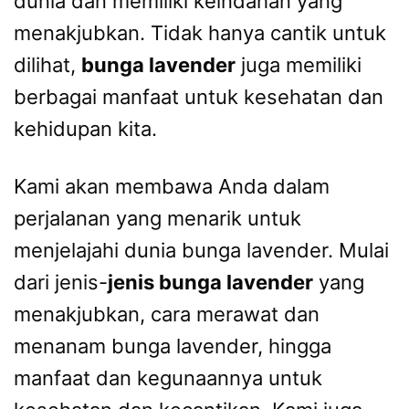
dunia dan memiliki keindahan yang
menakjubkan. Tidak hanya cantik untuk
dilihat,
bunga lavender
juga memiliki
berbagai manfaat untuk kesehatan dan
kehidupan kita.
Kami akan membawa Anda dalam
perjalanan yang menarik untuk
menjelajahi dunia bunga lavender. Mulai
dari jenis-
jenis bunga lavender
yang
menakjubkan, cara merawat dan
menanam bunga lavender, hingga
manfaat dan kegunaannya untuk