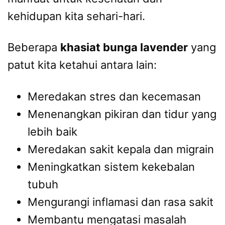
kehidupan kita sehari-hari.
Beberapa
khasiat bunga lavender
yang
patut kita ketahui antara lain:
Meredakan stres dan kecemasan
Menenangkan pikiran dan tidur yang
lebih baik
Meredakan sakit kepala dan migrain
Meningkatkan sistem kekebalan
tubuh
Mengurangi inflamasi dan rasa sakit
Membantu mengatasi masalah