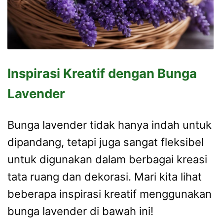
Inspirasi Kreatif dengan Bunga
Lavender
Bunga lavender tidak hanya indah untuk
dipandang, tetapi juga sangat fleksibel
untuk digunakan dalam berbagai kreasi
tata ruang dan dekorasi. Mari kita lihat
beberapa inspirasi kreatif menggunakan
bunga lavender di bawah ini!