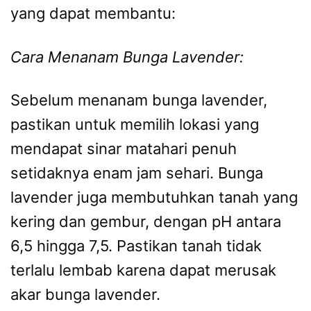
yang dapat membantu:
Cara Menanam Bunga Lavender:
Sebelum menanam bunga lavender,
pastikan untuk memilih lokasi yang
mendapat sinar matahari penuh
setidaknya enam jam sehari. Bunga
lavender juga membutuhkan tanah yang
kering dan gembur, dengan pH antara
6,5 hingga 7,5. Pastikan tanah tidak
terlalu lembab karena dapat merusak
akar bunga lavender.