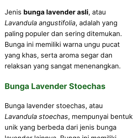
Jenis
bunga lavender asli
, atau
Lavandula angustifolia
, adalah yang
paling populer dan sering ditemukan.
Bunga ini memiliki warna ungu pucat
yang khas, serta aroma segar dan
relaksan yang sangat menenangkan.
Bunga Lavender Stoechas
Bunga lavender stoechas, atau
Lavandula stoechas
, mempunyai bentuk
unik yang berbeda dari jenis bunga