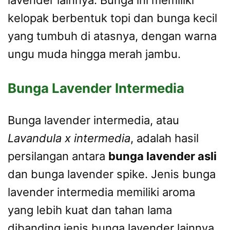
lavender lainnya. Bunga ini memiliki
kelopak berbentuk topi dan bunga kecil
yang tumbuh di atasnya, dengan warna
ungu muda hingga merah jambu.
Bunga Lavender Intermedia
Bunga lavender intermedia, atau
Lavandula x intermedia
, adalah hasil
persilangan antara
bunga lavender asli
dan bunga lavender spike. Jenis bunga
lavender intermedia memiliki aroma
yang lebih kuat dan tahan lama
dibanding jenis bunga lavender lainnya.