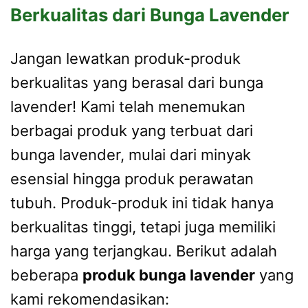
Berkualitas dari Bunga Lavender
Jangan lewatkan produk-produk
berkualitas yang berasal dari bunga
lavender! Kami telah menemukan
berbagai produk yang terbuat dari
bunga lavender, mulai dari minyak
esensial hingga produk perawatan
tubuh. Produk-produk ini tidak hanya
berkualitas tinggi, tetapi juga memiliki
harga yang terjangkau. Berikut adalah
beberapa
produk bunga lavender
yang
kami rekomendasikan: