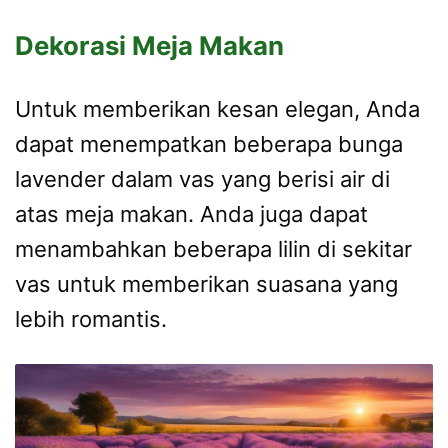
Dekorasi Meja Makan
Untuk memberikan kesan elegan, Anda
dapat menempatkan beberapa bunga
lavender dalam vas yang berisi air di
atas meja makan. Anda juga dapat
menambahkan beberapa lilin di sekitar
vas untuk memberikan suasana yang
lebih romantis.