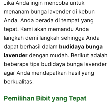
Jika Anda ingin mencoba untuk
menanam bunga lavender di kebun
Anda, Anda berada di tempat yang
tepat. Kami akan memandu Anda
langkah demi langkah sehingga Anda
dapat berhasil dalam
budidaya bunga
lavender
dengan mudah. Berikut adalah
beberapa tips budidaya bunga lavender
agar Anda mendapatkan hasil yang
berkualitas.
Pemilihan Bibit yang Tepat