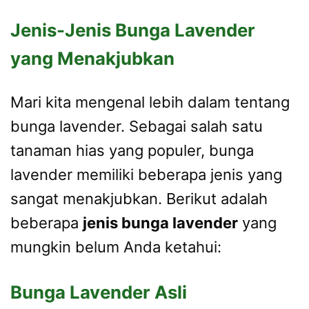
Jenis-Jenis Bunga Lavender
yang Menakjubkan
Mari kita mengenal lebih dalam tentang
bunga lavender. Sebagai salah satu
tanaman hias yang populer, bunga
lavender memiliki beberapa jenis yang
sangat menakjubkan. Berikut adalah
beberapa
jenis bunga lavender
yang
mungkin belum Anda ketahui:
Bunga Lavender Asli