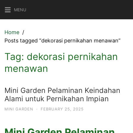
Skip
MENU
to
content
Home
Posts tagged “dekorasi pernikahan menawan”
Tag:
dekorasi pernikahan
menawan
Mini Garden Pelaminan Keindahan
Alami untuk Pernikahan Impian
MINI GARDEN
·
FEBRUARY 25, 2025
Mini Garden Pelaminan