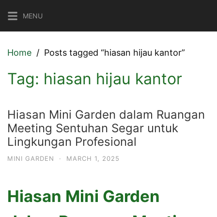
Skip
MENU
to
content
Home
Posts tagged “hiasan hijau kantor”
Tag:
hiasan hijau kantor
Hiasan Mini Garden dalam Ruangan
Meeting Sentuhan Segar untuk
Lingkungan Profesional
MINI GARDEN
·
MARCH 1, 2025
Hiasan Mini Garden