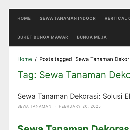
Skip
to
HOME
SEWA TANAMAN INDOOR
VERTICAL
content
BUKET BUNGA MAWAR
BUNGA MEJA
Home
Posts tagged “Sewa Tanaman Dekora
Tag:
Sewa Tanaman Deko
Sewa Tanaman Dekorasi: Solusi 
SEWA TANAMAN
·
FEBRUARY 20, 2025
Sewa Tanaman Dekoras