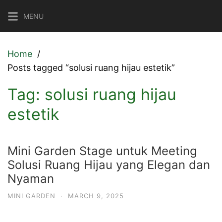
Skip
MENU
to
content
Home
Posts tagged “solusi ruang hijau estetik”
Tag:
solusi ruang hijau
estetik
Mini Garden Stage untuk Meeting
Solusi Ruang Hijau yang Elegan dan
Nyaman
MINI GARDEN
·
MARCH 9, 2025