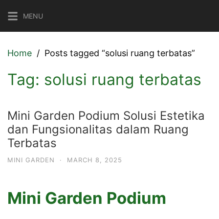
Skip
MENU
to
content
Home
Posts tagged “solusi ruang terbatas”
Tag:
solusi ruang terbatas
Mini Garden Podium Solusi Estetika
dan Fungsionalitas dalam Ruang
Terbatas
MINI GARDEN
·
MARCH 8, 2025
Mini Garden Podium