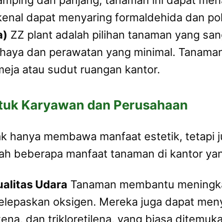
amping dan panjang, tanaman ini dapat me
ikenal dapat menyaring formaldehida dan pol
a)
ZZ plant adalah pilihan tanaman yang san
ahaya dan perawatan yang minimal. Tanaman
eja atau sudut ruangan kantor.
ntuk Karyawan dan Perusahaan
 hanya membawa manfaat estetik, tetapi ju
lah beberapa manfaat tanaman di kantor ya
alitas Udara
Tanaman membantu meningkat
lepaskan oksigen. Mereka juga dapat meny
ena, dan trikloretilena, yang biasa ditemu