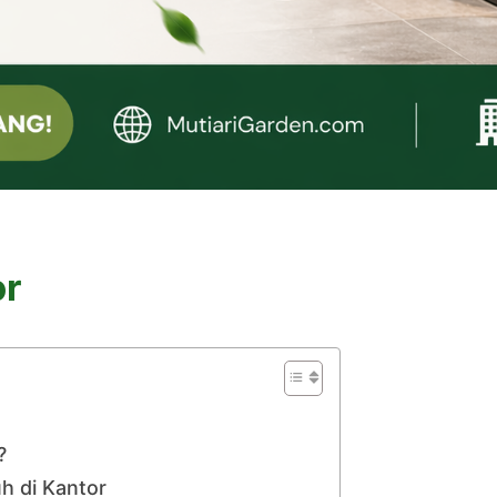
or
?
h di Kantor