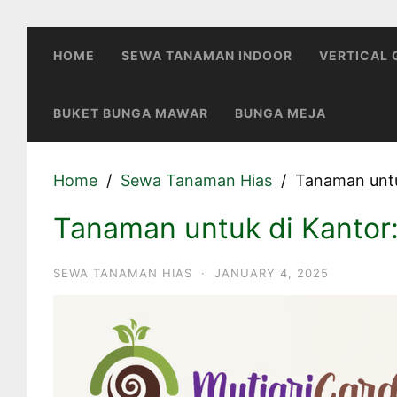
Skip
to
HOME
SEWA TANAMAN INDOOR
VERTICAL
content
BUKET BUNGA MAWAR
BUNGA MEJA
Home
Sewa Tanaman Hias
Tanaman untu
Tanaman untuk di Kantor
SEWA TANAMAN HIAS
·
JANUARY 4, 2025